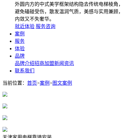
外圆内方的中式美学框架结构隐去传统电梯棱角，
避免磕碰受伤，散发温润气质，美感与实用兼顾，
内敛又不失奢华。
就近体验
服务咨询
案例
服务
体验
品牌
品牌介绍
招商加盟
新闻资讯
联系我们
当前位置：
首页
>
案例
>
图文案例
天津家用电梯靠墙安装